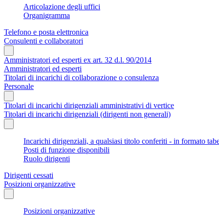
Articolazione degli uffici
Organigramma
Telefono e posta elettronica
Consulenti e collaboratori
Amministratori ed esperti ex art. 32 d.l. 90/2014
Amministratori ed esperti
Titolari di incarichi di collaborazione o consulenza
Personale
Titolari di incarichi dirigenziali amministrativi di vertice
Titolari di incarichi dirigenziali (dirigenti non generali)
Incarichi dirigenziali, a qualsiasi titolo conferiti - in formato tab
Posti di funzione disponibili
Ruolo dirigenti
Dirigenti cessati
Posizioni organizzative
Posizioni organizzative