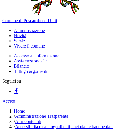
Comune di Pescarolo ed Uniti
Amministrazione
Novità
Servizi
Vivere il comune
Accesso all'informazione
Assistenza sociale
Bilancio
Tutti gli argomenti...
Seguici su
Accedi
Home
/
Amministrazione Trasparente
/
Altri contenuti
/
Accessibilità e catalogo di dati, metadati e banche dati