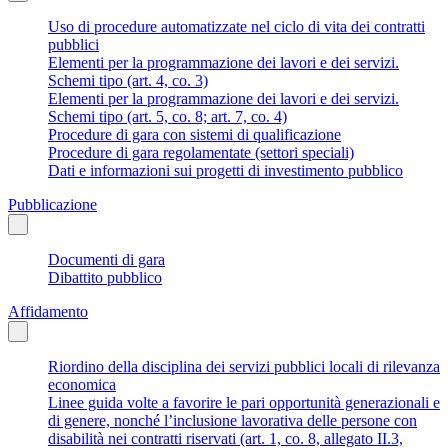
Uso di procedure automatizzate nel ciclo di vita dei contratti
pubblici
Elementi per la programmazione dei lavori e dei servizi.
Schemi tipo (art. 4, co. 3)
Elementi per la programmazione dei lavori e dei servizi.
Schemi tipo (art. 5, co. 8; art. 7, co. 4)
Procedure di gara con sistemi di qualificazione
Procedure di gara regolamentate (settori speciali)
Dati e informazioni sui progetti di investimento pubblico
Pubblicazione
Documenti di gara
Dibattito pubblico
Affidamento
Riordino della disciplina dei servizi pubblici locali di rilevanza
economica
Linee guida volte a favorire le pari opportunità generazionali e
di genere, nonché l’inclusione lavorativa delle persone con
disabilità nei contratti riservati (art. 1, co. 8, allegato II.3,