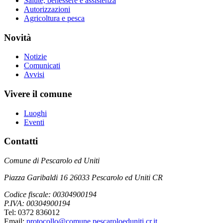
Salute, benessere e assistenza
Autorizzazioni
Agricoltura e pesca
Novità
Notizie
Comunicati
Avvisi
Vivere il comune
Luoghi
Eventi
Contatti
Comune di Pescarolo ed Uniti
Piazza Garibaldi 16 26033 Pescarolo ed Uniti CR
Codice fiscale: 00304900194
P.IVA: 00304900194
Tel: 0372 836012
Email:
protocollo@comune.pescaroloeduniti.cr.it