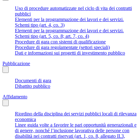
Uso di procedure automatizzate nel ciclo di vita dei contratti
pubblici
Elementi per la programmazione dei lavori e dei servizi.
Schemi tipo (art. 4, co. 3)
Elementi per la programmazione dei lavori e dei servizi.
Schemi tipo (art. 5, co. 8; art. 7, co. 4)
Procedure di gara con sistemi di qualificazione
Procedure di gara regolamentate (settori speciali)
Dati e informazioni sui progetti di investimento pubblico
Pubblicazione
Documenti di gara
Dibattito pubblico
Affidamento
Riordino della disciplina dei servizi pubblici locali di rilevanza
economica
Linee guida volte a favorire le pari opportunità generazionali e
di genere, nonché l’inclusione lavorativa delle persone con
disabilità nei contratti riservati (art. 1, co. 8, allegato II.3,