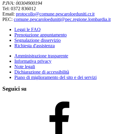
P.IVA: 00304900194
Tel: 0372 836012
Email:
protocollo@comune.pescaroloeduniti.cr.it
PEC:
comune.pescaroloeduniti@pec.regione.lombardia.it
Leggi le FAQ
Prenotazione appuntamento
Segnalazione disservizio
Richiesta d'assistenza
Amministrazione trasparente
Informativa privacy
Note legali
Dichiarazione di accessibilità
Piano di miglioramento del sito e dei servizi
Seguici su