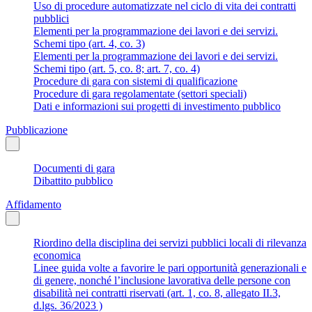
Uso di procedure automatizzate nel ciclo di vita dei contratti
pubblici
Elementi per la programmazione dei lavori e dei servizi.
Schemi tipo (art. 4, co. 3)
Elementi per la programmazione dei lavori e dei servizi.
Schemi tipo (art. 5, co. 8; art. 7, co. 4)
Procedure di gara con sistemi di qualificazione
Procedure di gara regolamentate (settori speciali)
Dati e informazioni sui progetti di investimento pubblico
Pubblicazione
Documenti di gara
Dibattito pubblico
Affidamento
Riordino della disciplina dei servizi pubblici locali di rilevanza
economica
Linee guida volte a favorire le pari opportunità generazionali e
di genere, nonché l’inclusione lavorativa delle persone con
disabilità nei contratti riservati (art. 1, co. 8, allegato II.3,
d.lgs. 36/2023 )