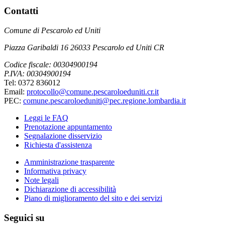
Contatti
Comune di Pescarolo ed Uniti
Piazza Garibaldi 16 26033 Pescarolo ed Uniti CR
Codice fiscale: 00304900194
P.IVA: 00304900194
Tel: 0372 836012
Email:
protocollo@comune.pescaroloeduniti.cr.it
PEC:
comune.pescaroloeduniti@pec.regione.lombardia.it
Leggi le FAQ
Prenotazione appuntamento
Segnalazione disservizio
Richiesta d'assistenza
Amministrazione trasparente
Informativa privacy
Note legali
Dichiarazione di accessibilità
Piano di miglioramento del sito e dei servizi
Seguici su