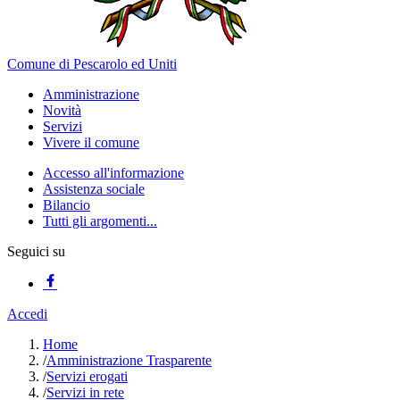
Comune di Pescarolo ed Uniti
Amministrazione
Novità
Servizi
Vivere il comune
Accesso all'informazione
Assistenza sociale
Bilancio
Tutti gli argomenti...
Seguici su
Accedi
Home
/
Amministrazione Trasparente
/
Servizi erogati
/
Servizi in rete