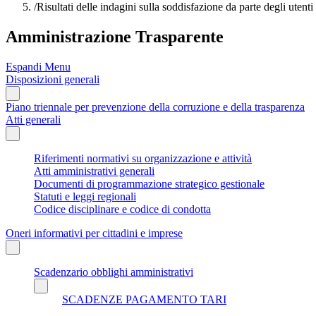
/
Risultati delle indagini sulla soddisfazione da parte degli utenti
Amministrazione Trasparente
Espandi Menu
Disposizioni generali
Piano triennale per prevenzione della corruzione e della trasparenza
Atti generali
Riferimenti normativi su organizzazione e attività
Atti amministrativi generali
Documenti di programmazione strategico gestionale
Statuti e leggi regionali
Codice disciplinare e codice di condotta
Oneri informativi per cittadini e imprese
Scadenzario obblighi amministrativi
SCADENZE PAGAMENTO TARI