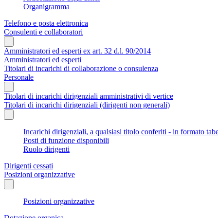
Organigramma
Telefono e posta elettronica
Consulenti e collaboratori
Amministratori ed esperti ex art. 32 d.l. 90/2014
Amministratori ed esperti
Titolari di incarichi di collaborazione o consulenza
Personale
Titolari di incarichi dirigenziali amministrativi di vertice
Titolari di incarichi dirigenziali (dirigenti non generali)
Incarichi dirigenziali, a qualsiasi titolo conferiti - in formato tab
Posti di funzione disponibili
Ruolo dirigenti
Dirigenti cessati
Posizioni organizzative
Posizioni organizzative
Dotazione organica