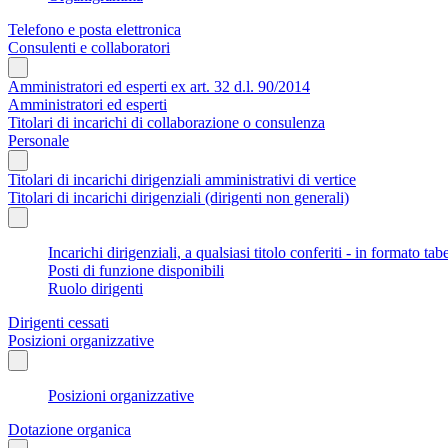
Telefono e posta elettronica
Consulenti e collaboratori
Amministratori ed esperti ex art. 32 d.l. 90/2014
Amministratori ed esperti
Titolari di incarichi di collaborazione o consulenza
Personale
Titolari di incarichi dirigenziali amministrativi di vertice
Titolari di incarichi dirigenziali (dirigenti non generali)
Incarichi dirigenziali, a qualsiasi titolo conferiti - in formato tab
Posti di funzione disponibili
Ruolo dirigenti
Dirigenti cessati
Posizioni organizzative
Posizioni organizzative
Dotazione organica