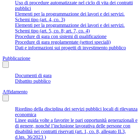
Uso di procedure automatizzate nel ciclo di vita dei contratti
pubblici
Elementi per la programmazione dei lavori e dei servizi.
Schemi tipo (art. 4, co. 3)
Elementi per la programmazione dei lavori e dei servizi.
Schemi tipo (art. 5, co. 8; art. 7, co. 4)
Procedure di gara con sistemi di qualificazione
Procedure di gara regolamentate (settori speciali)
Dati e informazioni sui progetti di investimento pubblico
Pubblicazione
Documenti di gara
Dibattito pubblico
Affidamento
Riordino della disciplina dei servizi pubblici locali di rilevanza
economica
Linee guida volte a favorire le pari opportunità generazionali e
di genere, nonché l’inclusione lavorativa delle persone con
disabilità nei contratti riservati (art. 1, co. 8, allegato II.3,
d.lgs. 36/2023 )