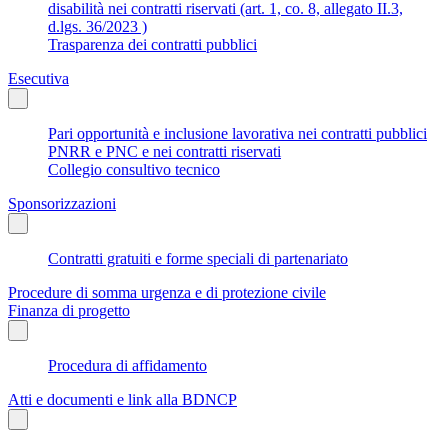
disabilità nei contratti riservati (art. 1, co. 8, allegato II.3,
d.lgs. 36/2023 )
Trasparenza dei contratti pubblici
Esecutiva
Pari opportunità e inclusione lavorativa nei contratti pubblici
PNRR e PNC e nei contratti riservati
Collegio consultivo tecnico
Sponsorizzazioni
Contratti gratuiti e forme speciali di partenariato
Procedure di somma urgenza e di protezione civile
Finanza di progetto
Procedura di affidamento
Atti e documenti e link alla BDNCP