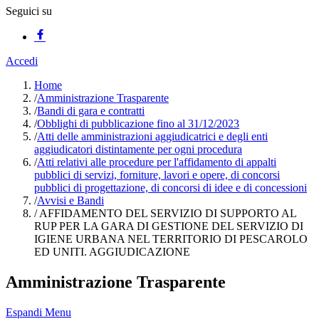
Seguici su
Accedi
Home
/
Amministrazione Trasparente
/
Bandi di gara e contratti
/
Obblighi di pubblicazione fino al 31/12/2023
/
Atti delle amministrazioni aggiudicatrici e degli enti
aggiudicatori distintamente per ogni procedura
/
Atti relativi alle procedure per l'affidamento di appalti
pubblici di servizi, forniture, lavori e opere, di concorsi
pubblici di progettazione, di concorsi di idee e di concessioni
/
Avvisi e Bandi
/
AFFIDAMENTO DEL SERVIZIO DI SUPPORTO AL
RUP PER LA GARA DI GESTIONE DEL SERVIZIO DI
IGIENE URBANA NEL TERRITORIO DI PESCAROLO
ED UNITI. AGGIUDICAZIONE
Amministrazione Trasparente
Espandi Menu