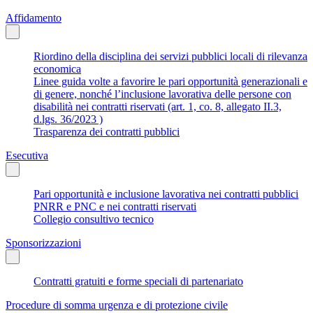
Affidamento
Riordino della disciplina dei servizi pubblici locali di rilevanza
economica
Linee guida volte a favorire le pari opportunità generazionali e
di genere, nonché l’inclusione lavorativa delle persone con
disabilità nei contratti riservati (art. 1, co. 8, allegato II.3,
d.lgs. 36/2023 )
Trasparenza dei contratti pubblici
Esecutiva
Pari opportunità e inclusione lavorativa nei contratti pubblici
PNRR e PNC e nei contratti riservati
Collegio consultivo tecnico
Sponsorizzazioni
Contratti gratuiti e forme speciali di partenariato
Procedure di somma urgenza e di protezione civile